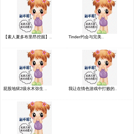
【素人夏多布里昂挖掘】..
Tinder约会与完美..
屁股地狱2级水木弥生 ..
我让在情色游戏中打败的..