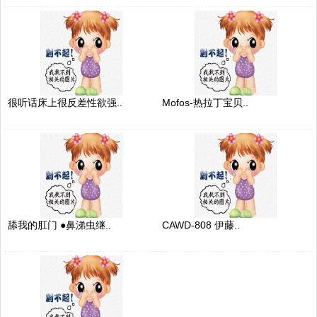
很听话床上很反差性欲强..
Mofos-热拉丁宝贝..
舔我的肛门 ●鼻涕虫继..
CAWD-808 伊藤..